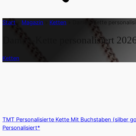
Start
»
Magazin
»
Ketten
»
Damen-Kette personalisi
Damen-Kette personalisiert
202
Ketten
TMT Personalisierte Kette Mit Buchstaben (silber g
Personalisiert*