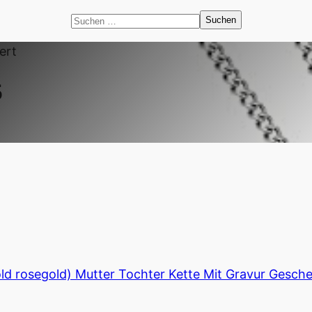
Suchen
nach:
ert
6
old rosegold) Mutter Tochter Kette Mit Gravur Gesch