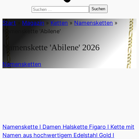
Suchen
nach:
Start
»
Magazin
»
Ketten
»
Namensketten
»
Namenskette 'Abilene'
Namenskette 'Abilene'
2026
Namensketten
Namenskette I Damen Halskette Figaro I Kette mit
Namen aus hochwertigem Edelstahl Gold I