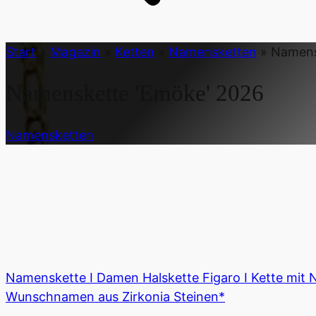
Start
»
Magazin
»
Ketten
»
Namensketten
»
Namens
Namenskette 'Emöke'
2026
Namensketten
Namenskette I Damen Halskette Figaro I Kette mit 
Wunschnamen aus Zirkonia Steinen*