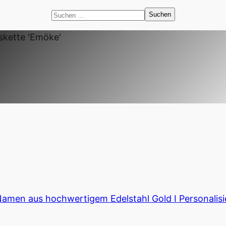
Suchen
nach:
kette 'Emöke'
Namen aus hochwertigem Edelstahl Gold I Personalis