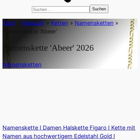
Suchen
nach:
Start
»
Magazin
»
Ketten
»
Namensketten
»
Namenskette 'Abeer'
Namenskette 'Abeer'
2026
Namensketten
Namenskette I Damen Halskette Figaro I Kette mit
Namen aus hochwertigem Edelstahl Gold I