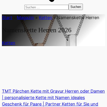
Suchen
nach:
Start
»
Magazin
»
Ketten
»
Namenskette Herren
Namenskette Herren
2026
Ketten
TMT Pärchen Kette mit Gravur Herren oder Damen
| personalisierte Kette mit Namen ideales
Geschenk für Paare | Partner Ketten für Sie und