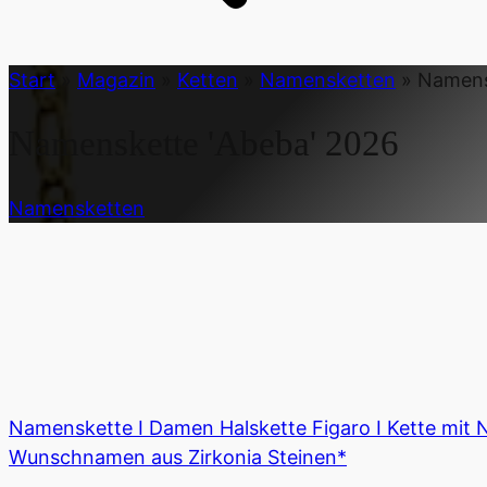
Start
»
Magazin
»
Ketten
»
Namensketten
»
Namens
Namenskette 'Abeba'
2026
Namensketten
Namenskette I Damen Halskette Figaro I Kette mit 
Wunschnamen aus Zirkonia Steinen*