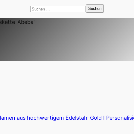
Suchen
nach:
kette 'Abeba'
Namen aus hochwertigem Edelstahl Gold I Personalis