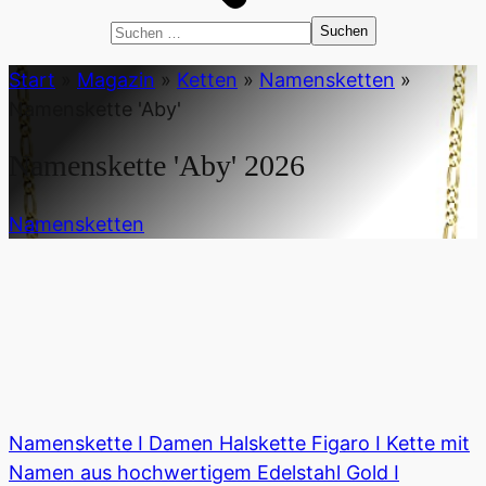
Suchen
nach:
Start
»
Magazin
»
Ketten
»
Namensketten
»
Namenskette 'Aby'
Namenskette 'Aby'
2026
Namensketten
Namenskette I Damen Halskette Figaro I Kette mit
Namen aus hochwertigem Edelstahl Gold I