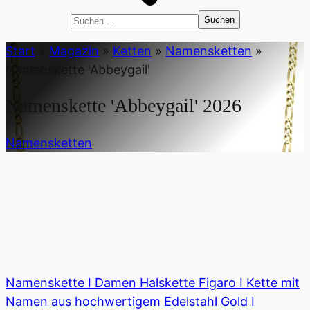
Suchen
nach:
Start
»
Magazin
»
Ketten
»
Namensketten
»
Namenskette 'Abbeygail'
Namenskette 'Abbeygail'
2026
Namensketten
Namenskette I Damen Halskette Figaro I Kette mit
Namen aus hochwertigem Edelstahl Gold I