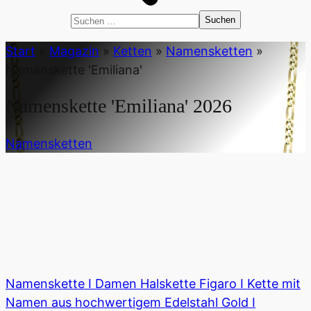
Suchen
nach:
Start
»
Magazin
»
Ketten
»
Namensketten
»
Namenskette 'Emiliana'
Namenskette 'Emiliana'
2026
Namensketten
Namenskette I Damen Halskette Figaro I Kette mit
Namen aus hochwertigem Edelstahl Gold I