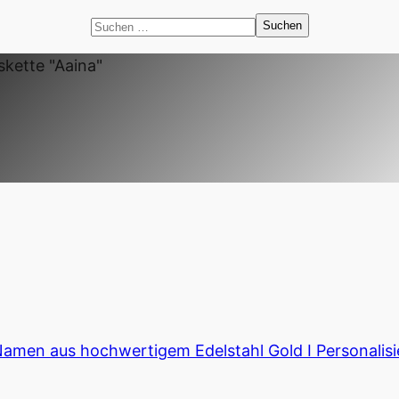
Suchen
nach:
kette "Aaina"
Namen aus hochwertigem Edelstahl Gold I Personalis