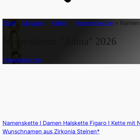
Start
»
Magazin
»
Ketten
»
Namensketten
»
Namens
Namenskette "Aaina"
2026
Namensketten
Namenskette I Damen Halskette Figaro I Kette mit 
Wunschnamen aus Zirkonia Steinen*