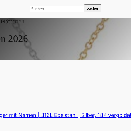
Suchen
nach:
t Plättchen
en
2026
mit Namen | 316L Edelstahl | Silber, 18K vergoldet, 