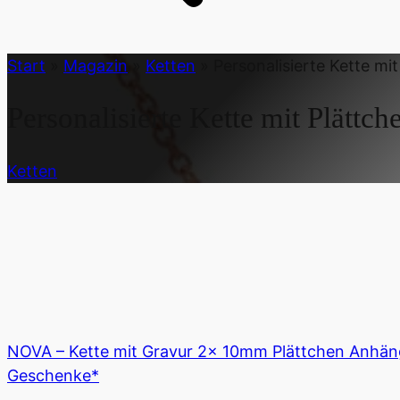
Start
»
Magazin
»
Ketten
»
Personalisierte Kette mi
Personalisierte Kette mit Plättch
Ketten
NOVA – Kette mit Gravur 2x 10mm Plättchen Anhänger 
Geschenke*